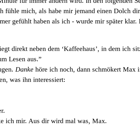
inute für immer ändern wird. In den folgenden S
Ich fühle mich, als habe mir jemand einen Dolch d
mer gefühlt haben als ich - wurde mir später klar. 
iegt direkt neben dem ‘Kaffeehaus’, in dem ich si
um Lesen aus.”
Augen.
Danke
höre ich noch, dann schmökert Max in
, was ihn interessiert:
r.
e ich mir. Aus dir wird mal was, Max.