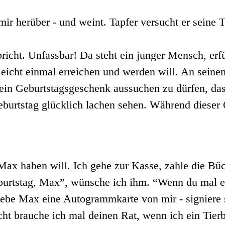
 mir herüber - und weint. Tapfer versucht er seine
icht. Unfassbar! Da steht ein junger Mensch, erf
leicht einmal erreichen und werden will. An sein
h ein Geburtstagsgeschenk aussuchen zu dürfen, da
eburtstag glücklich lachen sehen. Während dieser 
 Max haben will. Ich gehe zur Kasse, zahle die B
burtstag, Max”, wünsche ich ihm. “Wenn du mal ei
gebe Max eine Autogrammkarte von mir - signiere s
cht brauche ich mal deinen Rat, wenn ich ein Tier